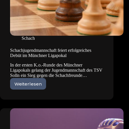
Schach
Schachjugendmannschaft feiert erfolgreiches
Debüt im Münchner Ligapokal
In der ersten K.o.-Runde des Münchner
Ligapokals gelang der Jugendmannschaft des TSV
Solln ein Sieg gegen die Schachfreunde…
Weiterlesen
Schachjugendmannschaft
feiert
erfolgreiches
Debüt
im
Münchner
Ligapokal