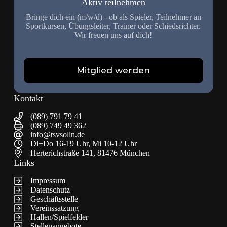
Aktiv teilnehmen
Bringe dich ein (m/w/d) - ob als Spieler, Teilnehmer an
Sportkursen, Übungsleiter, Trainer oder Schiedsrichter.
Wir freuen uns auf dich!
Mitglied werden
Kontakt
(089) 791 79 41
(089) 749 49 362
info@tsvsolln.de
Di+Do 16-19 Uhr, Mi 10-12 Uhr
Herterichstraße 141, 81476 München
Links
Impressum
Datenschutz
Geschäftsstelle
Vereinssatzung
Hallen/Spielfelder
Stellenangebote