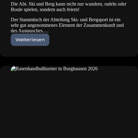
Die Abt. Ski und Berg kann nicht nur wandern, radeln oder
Boule spielen, sondern auch feiern!
Der Stammtisch der Abteilung Ski- und Bergsport ist ein
sehr gut angenommenes Element der Zusammenkunft und
des Austausches.…
Weiterlesen
Die
Abt.
Ski
und
Berg
kann
nicht
nur
wandern,
radeln
oder
Boule
spielen,
sondern
auch
feiern!