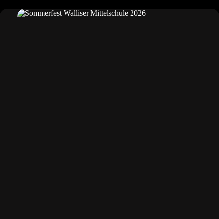
5
Teams
beim
Rasenhandballturnier
Burghausen