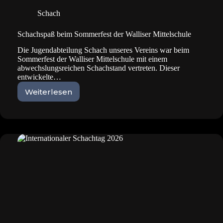
Schach
Schachspaß beim Sommerfest der Walliser Mittelschule
Die Jugendabteilung Schach unseres Vereins war beim
Sommerfest der Walliser Mittelschule mit einem
abwechslungsreichen Schachstand vertreten. Dieser
entwickelte…
Weiterlesen
Schachspaß
beim
Sommerfest
der
Walliser
Mittelschule