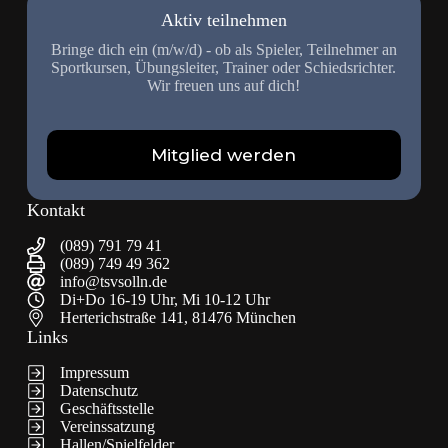
Aktiv teilnehmen
Bringe dich ein (m/w/d) - ob als Spieler, Teilnehmer an
Sportkursen, Übungsleiter, Trainer oder Schiedsrichter.
Wir freuen uns auf dich!
Mitglied werden
Kontakt
(089) 791 79 41
(089) 749 49 362
info@tsvsolln.de
Di+Do 16-19 Uhr, Mi 10-12 Uhr
Herterichstraße 141, 81476 München
Links
Impressum
Datenschutz
Geschäftsstelle
Vereinssatzung
Hallen/Spielfelder