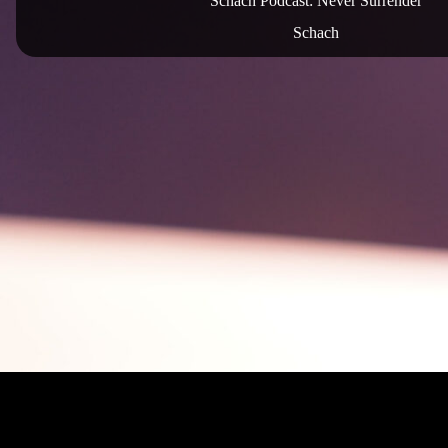
Schach Podcast: Never Surrender
Schach