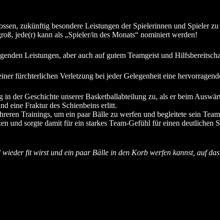
ssen, zukünftig besondere Leistungen der Spielerinnen und Spieler zu
groß, jede(r) kann als „Spieler/in des Monats“ nominiert werden!
genden Leistungen, aber auch auf gutem Teamgeist und Hilfsbereitscha
 einer fürchterlichen Verletzung bei jeder Gelegenheit eine hervorrag
g in der Geschichte unserer Basketballabteilung zu, als er beim Auswä
eine Fraktur des Schienbeins erlitt.
hreren Trainings, um ein paar Bälle zu werfen und begleitete sein Tea
tzen und sorgte damit für ein starkes Team-Gefühl für einen deutlichen
wieder fit wirst und ein paar Bälle in den Korb werfen kannst, auf das 