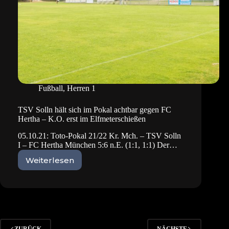
Fußball
,
Herren 1
TSV Solln hält sich im Pokal achtbar gegen FC
Hertha – K.O. erst im Elfmeterschießen
05.10.21: Toto-Pokal 21/22 Kr. Mch. – TSV Solln
I – FC Hertha München 5:6 n.E. (1:1, 1:1) Der…
Weiterlesen
TSV
Solln
hält
sich
im
Pokal
achtbar
ZURÜCK
NÄCHSTE