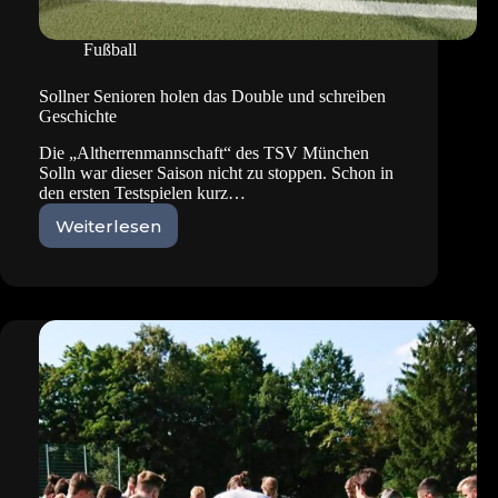
Fußball
Sollner Senioren holen das Double und schreiben
Geschichte
Die „Altherrenmannschaft“ des TSV München
Solln war dieser Saison nicht zu stoppen. Schon in
den ersten Testspielen kurz…
Weiterlesen
Sollner
Senioren
holen
das
Double
und
schreiben
Geschichte