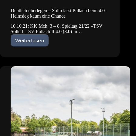
Deutlich überlegen – Solln lässt Pullach beim 4:0-
Heimsieg kaum eine Chance
10.10.21: KK Mch. 3 – 8. Spieltag 21/22 –TSV
Solln I – SV Pullach II 4:0 (3:0) In…
Weiterlesen
Deutlich
überlegen
–
Solln
lässt
Pullach
beim
4:0-
Heimsieg
kaum
eine
Chance