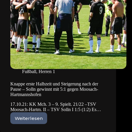
Fußball
,
Herren 1
Knappe erste Halbzeit und Steigerung nach der
Pause – Solln gewinnt mit 5:1 gegen Moosach-
Hartmannshofen
17.10.21: KK Mch. 3 – 9. Spielt. 21/22 –TSV
Moosach-Hartm. II – TSV Solln I 1:5 (1:2) Es…
Weiterlesen
Knappe
erste
Halbzeit