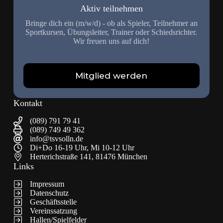
Aktiv teilnehmen
Bringe dich ein (m/w/d) - ob als Spieler, Teilnehmer an
Sportkursen, Übungsleiter, Trainer oder Schiedsrichter.
Wir freuen uns auf dich!
Mitglied werden
Kontakt
(089) 791 79 41
(089) 749 49 362
info@tsvsolln.de
Di+Do 16-19 Uhr, Mi 10-12 Uhr
Herterichstraße 141, 81476 München
Links
Impressum
Datenschutz
Geschäftsstelle
Vereinssatzung
Hallen/Spielfelder