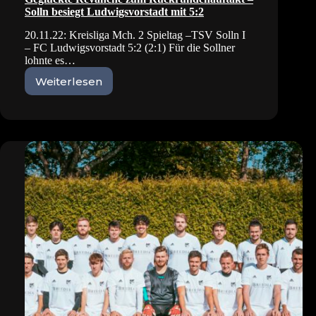
Solln besiegt Ludwigsvorstadt mit 5:2
20.11.22: Kreisliga Mch. 2 Spieltag –TSV Solln I
– FC Ludwigsvorstadt 5:2 (2:1) Für die Sollner
lohnte es…
Weiterlesen
Geglückte
Revanche
zum
Rückrundenauftakt
–
Solln
besiegt
Ludwigsvorstadt
mit
5:2