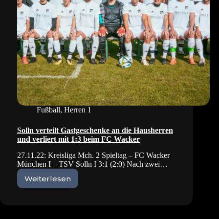
Fußball
,
Herren 1
Solln verteilt Gastgeschenke an die Hausherren
und verliert mit 1:3 beim FC Wacker
27.11.22: Kreisliga Mch. 2 Spieltag – FC Wacker
München I – TSV Solln I 3:1 (2:0) Nach zwei…
Weiterlesen
Solln
verteilt
Gastgeschenke
an