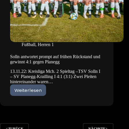
Fußball
,
Herren 1
Solln antwortet prompt auf frühen Rückstand und
gewinnt 4:1 gegen Planegg
13.11.22: Kreisliga Mch. 2 Spieltag –TSV Solln I
– SV Planegg-Krailling I 4:1 (3:1) Zwei Pleiten
hintereinander waren…
Weiterlesen
Solln
antwortet
prompt
auf
frühen
Rückstand
und
ZURÜCK
NÄCHSTE