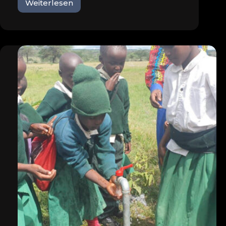
Weiterlesen
5:1
gegen
SV
Planegg-
Krailling