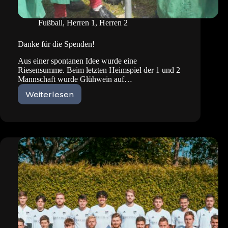
Fußball
,
Herren 1
,
Herren 2
Danke für die Spenden!
Aus einer spontanen Idee wurde eine
Riesensumme. Beim letzten Heimspiel der 1 und 2
Mannschaft wurde Glühwein auf…
Weiterlesen
Danke
für
die
Spenden!