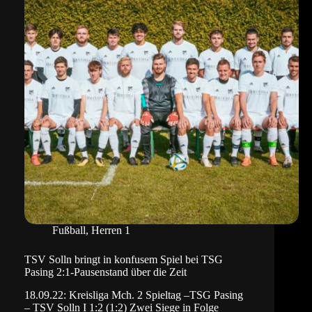
Rot-
Weiß
Oberföhring
Fußball
,
Herren 1
TSV Solln bringt in konfusem Spiel bei TSG
Pasing 2:1-Pausenstand über die Zeit
18.09.22: Kreisliga Mch. 2 Spieltag –TSG Pasing
– TSV Solln I 1:2 (1:2) Zwei Siege in Folge