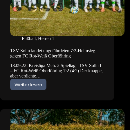
Fußball
,
Herren 1
TSV Solln landet ungefährdeten 7:2-Heimsieg
gegen FC Rot-Weiß Oberföhring
18.09.22: Kreisliga Mch. 2 Spieltag –TSV Solln I
– FC Rot-Weiß Oberföhring 7:2 (4:2) Der knappe,
aber verdiente…
Weiterlesen
TSV
Solln
landet
ungefährdeten
7:2-
Heimsieg
gegen
FC