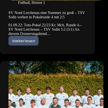
Fußball
,
Herren 1
SV Nord Lerchenau eine Nummer zu groß – TSV
Solln verliert in Pokalrunde 4 mit 2:5
01.09.22: Toto-Pokal 22/23 Kr. Mch. Runde 4.–
SV Nord Lerchenau – TSV Solln 5:2 (3:1) An
diesem Donnerstagabend…
Weiterlesen
SV
Nord
Lerchenau
eine
Nummer
zu
groß
–
TSV
Solln
verliert
in
Pokalrunde
4
mit