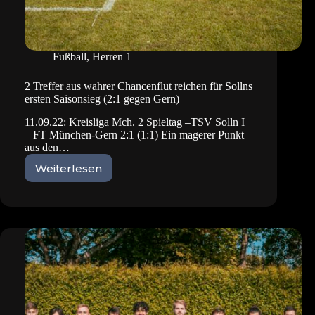
Fußball
,
Herren 1
2 Treffer aus wahrer Chancenflut reichen für Sollns
ersten Saisonsieg (2:1 gegen Gern)
11.09.22: Kreisliga Mch. 2 Spieltag –TSV Solln I
– FT München-Gern 2:1 (1:1) Ein magerer Punkt
aus den…
Weiterlesen
2
Treffer
aus
wahrer
Chancenflut
reichen
für
Sollns
ersten
Saisonsieg
(2:1