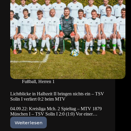
gegen
Gern)
Fußball
,
Herren 1
Lichtblicke in Halbzeit II bringen nichts ein – TSV
Solln I verliert 0:2 beim MTV
04.09.22: Kreisliga Mch. 2 Spieltag – MTV 1879
München I – TSV Solln I 2:0 (1:0) Vor einer…
Weiterlesen
Lichtblicke
in