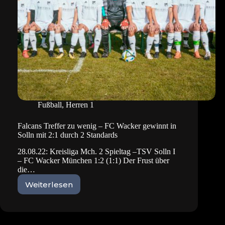
2:5
Fußball
,
Herren 1
Falcans Treffer zu wenig – FC Wacker gewinnt in
Solln mit 2:1 durch 2 Standards
28.08.22: Kreisliga Mch. 2 Spieltag –TSV Solln I
– FC Wacker München 1:2 (1:1) Der Frust über
die…
Weiterlesen
Falcans
Treffer
zu
wenig