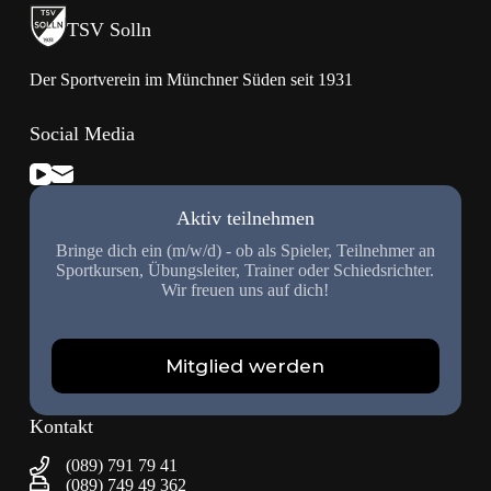
TSV Solln
Der Sportverein im Münchner Süden seit 1931
Social Media
Aktiv teilnehmen
Bringe dich ein (m/w/d) - ob als Spieler, Teilnehmer an
Sportkursen, Übungsleiter, Trainer oder Schiedsrichter.
Wir freuen uns auf dich!
Mitglied werden
Kontakt
(089) 791 79 41
(089) 749 49 362